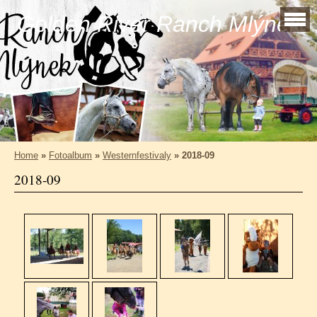
Golden River Ranch Mlýnek
Home
»
Fotoalbum
»
Westernfestivaly
»
2018-09
2018-09