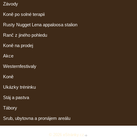
Závody
Koně po solné terapii
Rusty Nugget Lena appaloosa stalion
Ranč z jiného pohledu
Koně na prodej
Akce
Westernfestivaly
Koně
Ukázky tréninku
Stáj a pastva
Tábory
Srub, ubytovna a pronájem areálu
© 2026 eStránky.cz