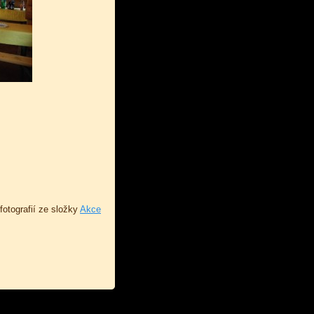
fotografií ze složky
Akce