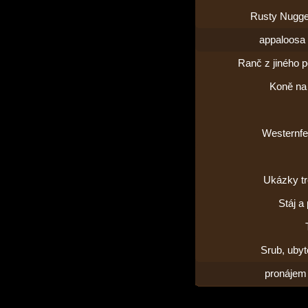
Rusty Nugge
appaloosa 
Ranč z jiného 
Koně na 
Westernfe
Ukázky tr
Stáj a
Srub, uby
pronájem 