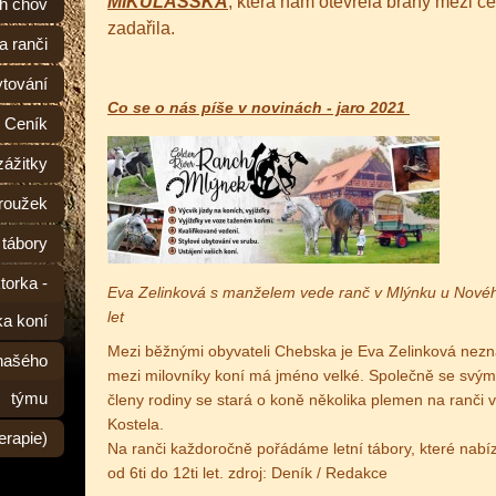
MIKULÁŠSKÁ
, která nám otevřela brány mezi če
ch chov
zadařila.
a ranči
tování
Co se o nás píše v novinách - jaro 2021
Ceník
zážitky
roužek
 tábory
torka -
Eva Zelinková s manželem vede ranč v Mlýnku u Nové
let
ka koní
Mezi běžnými obyvateli Chebska je Eva Zelinková ne
 našého
mezi milovníky koní má jméno velké. Společně se svý
týmu
členy rodiny se stará o koně několika plemen na ranči
Kostela.
erapie)
Na ranči každoročně pořádáme letní tábory, které nabíz
od 6ti do 12ti let.
zdroj: Deník / Redakce