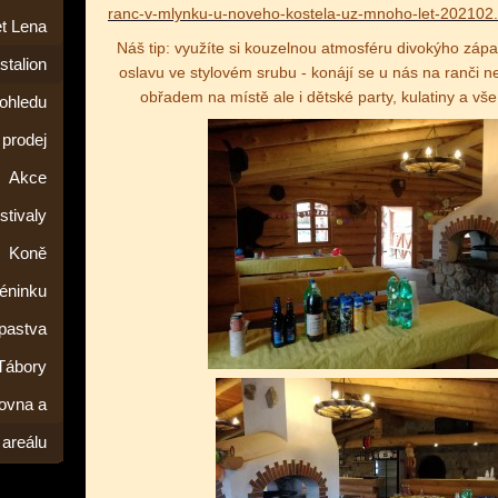
ranc-v-mlynku-u-noveho-kostela-uz-mnoho-let-202102.
t Lena
Náš tip: využíte si kouzelnou atmosféru divokýho záp
stalion
oslavu ve stylovém srubu - konájí se u nás na ranči n
obřadem na místě ale i dětské party, kulatiny a vše 
pohledu
prodej
Akce
stivaly
Koně
éninku
 pastva
Tábory
tovna a
areálu