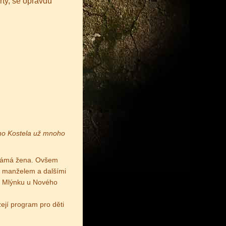
rty, se opravdu
ho Kostela už mnoho
známá žena. Ovšem
m manželem a dalšími
 v Mlýnku u Nového
ejí program pro děti