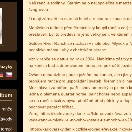
Náš ranč je rodinný. Starám se o něj společně s manž
švagrovou.
Ti mají zároveň na starosti hotel a restauraci kousek od
Manželovo tatínek před čtrnácti lety koupil ranč a celý
přestavěli. Byl to především jeho veliký sen, ve které
Golden River Ranch se nachází v malé obci Mlýnek u 
nedaleko města Luby v chebském okrese.
Vznik ranče se datuje od roku 2004. Nabízíme zážitky z
na koních buď s doprovodem, nebo pro pokročilé jezdc
Jazyky
Ovšem nenabízíme pouze ježdění na koních, ale i jízd
pronájem ranče pro uspořádání svateb, firemních či na
Mezi hlavní zaměření patří i chov amerických plemen k
jedná o plemena quarter horse, paint horse nebo app
album
se na ranči začali zabývat přibližně před pěti lety a d
odchovat patnáct hříbat...
 ranče
Zdroj: https://karlovarsky.denik.cz/lide-odvedle/eva-ze
Závody
vede-ranc-v-mlynku-u-noveho-kostela-uz-mnoho-let-2
terapii
https://karlovarsky.denik.cz/lide-odvedle/eva-zelinko