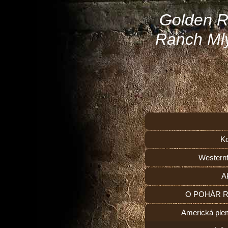
Golden R
Ranch Ml
Ko
Westernf
Ak
O POHÁR 
Americká ple