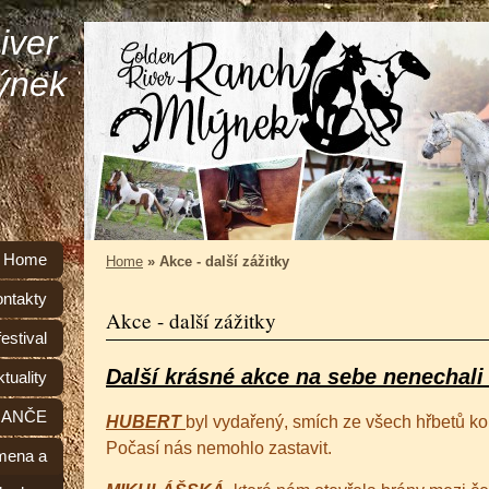
iver
ýnek
Home
Home
»
Akce - další zážitky
ntakty
Akce - další zážitky
estival
Další krásné akce na sebe nenechali
tuality
RANČE
HUBERT
byl vydařený, smích ze všech hřbetů koní
Počasí nás nemohlo zastavit.
mena a