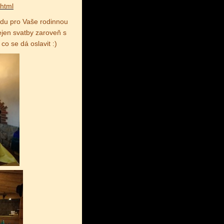
html
adu pro Vaše rodinnou
ejen svatby zaroveň s
co se dá oslavit :)