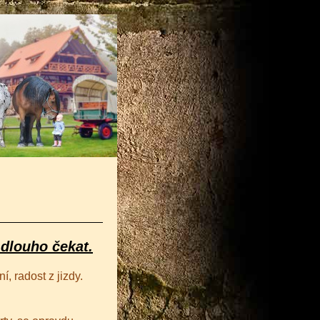
 dlouho čekat.
, radost z jizdy.