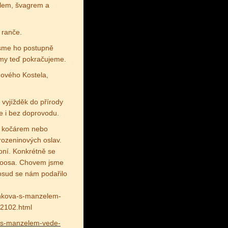
elem, švagrem a
 ranče.
 jsme ho postupně
m my teď pokračujeme.
Nového Kostela,
 vyjížděk do přírody
e i bez doprovodu.
y kočárem nebo
rozeninových oslav.
oní. Konkrétně se
aloosa. Chovem jsme
oposud se nám podařilo
linkova-s-manzelem-
02102.html
va-s-manzelem-vede-