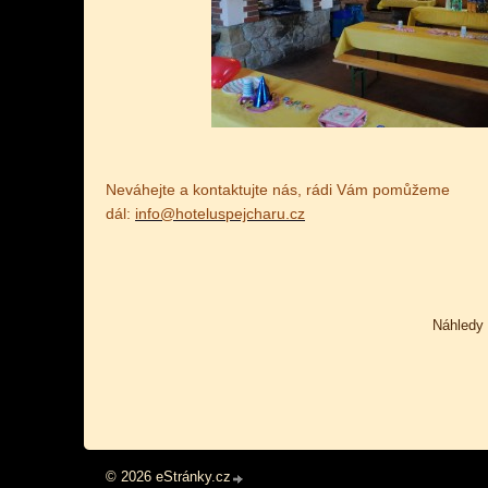
Neváhejte a kontaktujte nás, rádi Vám pomůžeme
dál:
info@hoteluspejcharu.cz
Náhledy 
© 2026 eStránky.cz