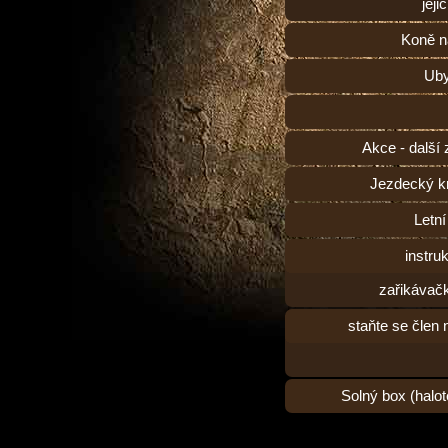
jeji
Koně n
Uby
Akce - další 
Jezdecký k
Letní
instruk
zařikávač
staňte se člen
Solný box (halot