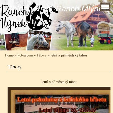
Golden River Ranch Mlýnek
Home
»
Fotoalbum
»
Tábory
»
letní a příměstský tábor
Tábory
letní a příměstský tábor