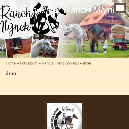
Golden River Ranch Mlýnek
Home
»
Fotoalbum
»
Ranč z jiného pohledu
»
dron
dron