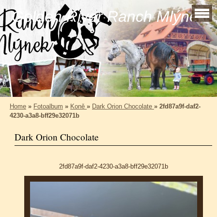
Golden River Ranch Mlýnek
Home
»
Fotoalbum
»
Koně
»
Dark Orion Chocolate
»
2fd87a9f-daf2-
4230-a3a8-bff29e32071b
Dark Orion Chocolate
2fd87a9f-daf2-4230-a3a8-bff29e32071b