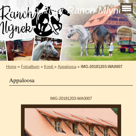
Golden River Ranch Mlýnek
Home
»
Fotoalbum
»
Koně
»
Appaloosa
»
IMG-20181203-WA0007
Appaloosa
IMG-20181203-WA0007