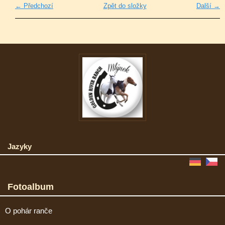
← Předchozí
Zpět do složky
Další →
Jazyky
Fotoalbum
O pohár ranče