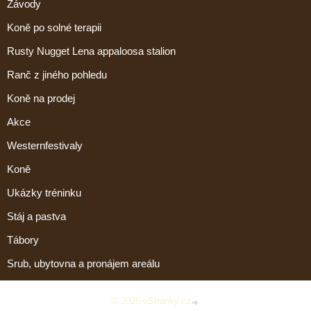
Závody
Koně po solné terapii
Rusty Nugget Lena appaloosa stalion
Ranč z jiného pohledu
Koně na prodej
Akce
Westernfestivaly
Koně
Ukázky tréninku
Stáj a pastva
Tábory
Srub, ubytovna a pronájem areálu
© 2026 eStránky.cz