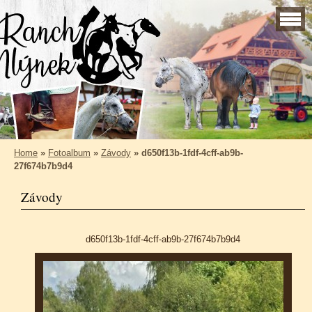
Home
»
Fotoalbum
»
Závody
»
d650f13b-1fdf-4cff-ab9b-
27f674b7b9d4
Závody
d650f13b-1fdf-4cff-ab9b-27f674b7b9d4