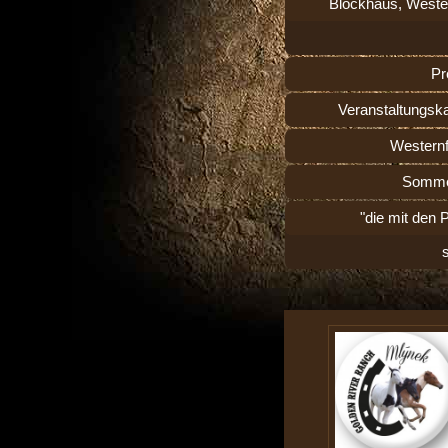
Blockhaus, Weste
Pr
Veranstaltungsk
Westernf
Somme
"die mit den 