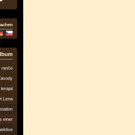
rachen
album
 ranče
Závody
terapii
t Lena
stalion
 einer
ektive