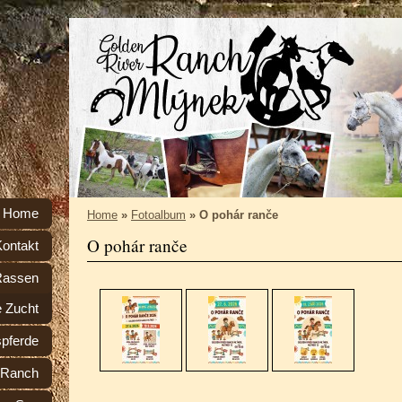
Home
Home
»
Fotoalbum
»
O pohár ranče
O pohár ranče
Kontakt
Rassen
e Zucht
spferde
r Ranch