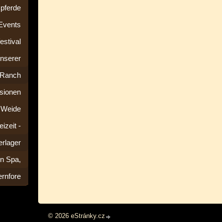
pferde
 Events
estival
nserer
Ranch
ssionen
d Weide
eizeit -
rlager
n Spa,
rnfore
© 2026 eStránky.cz