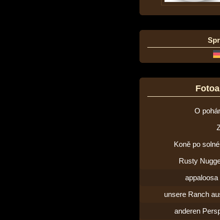
Sp
Foto
O pohár
Koně po solné 
Rusty Nugge
appaloosa 
unsere Ranch aus
anderen Persp