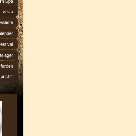
rn Spa
& Co
eisliste
alender
estival
rlager
Pferden
spricht"