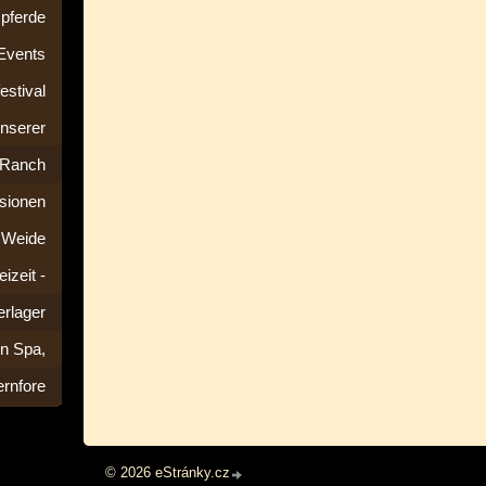
pferde
 Events
estival
nserer
Ranch
ssionen
d Weide
eizeit -
rlager
n Spa,
rnfore
© 2026 eStránky.cz