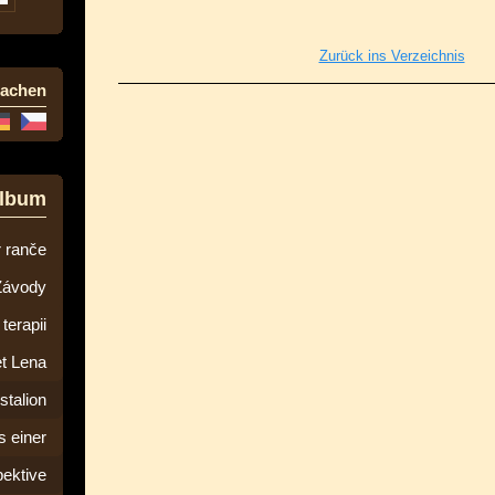
Zurück ins Verzeichnis
rachen
album
 ranče
Závody
terapii
t Lena
stalion
 einer
ektive