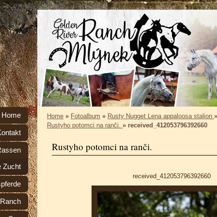
Home
Home
»
Fotoalbum
»
Rusty Nugget Lena appaloosa stalion
Rustyho potomci na ranči.
»
received_412053796392660
Kontakt
Rustyho potomci na ranči.
Rassen
e Zucht
received_412053796392660
spferde
r Ranch