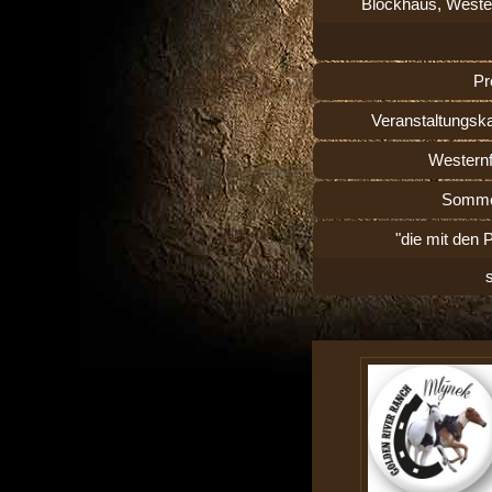
Blockhaus, Weste
Pr
Veranstaltungsk
Westernf
Somme
"die mit den 