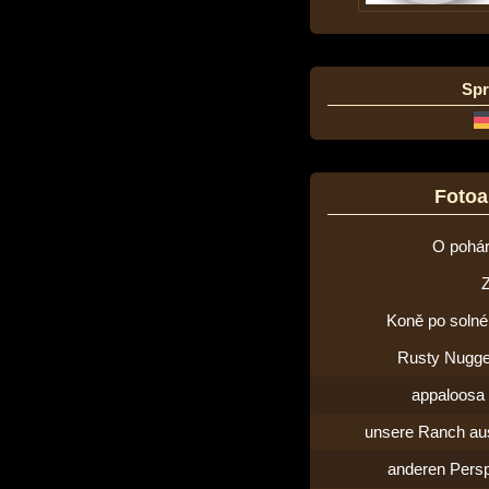
Sp
Foto
O pohár
Koně po solné 
Rusty Nugge
appaloosa 
unsere Ranch aus
anderen Persp