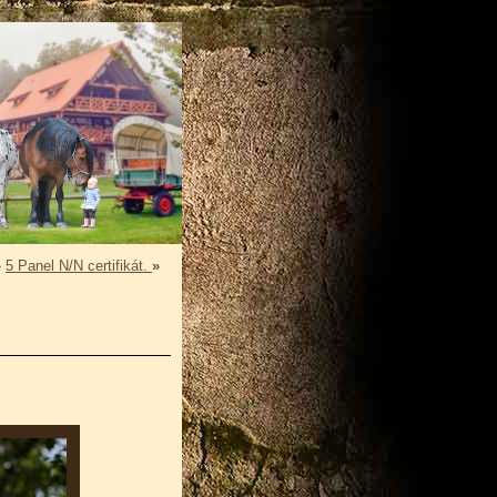
»
5 Panel N/N certifikát.
»