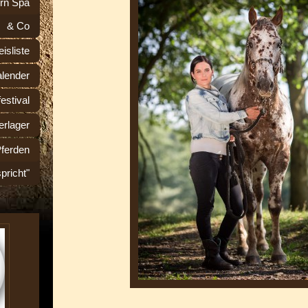
rn Spa
& Co
eisliste
alender
estival
rlager
Pferden
spricht"