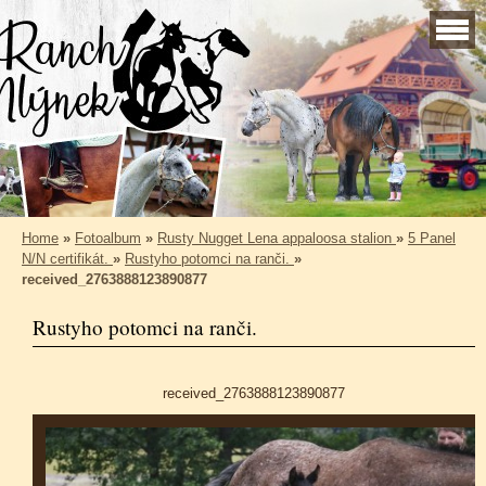
Home
»
Fotoalbum
»
Rusty Nugget Lena appaloosa stalion
»
5 Panel
N/N certifikát.
»
Rustyho potomci na ranči.
»
received_2763888123890877
Rustyho potomci na ranči.
received_2763888123890877