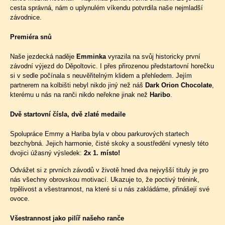
cesta správná, nám o uplynulém víkendu potvrdila naše nejmladší
závodnice.
Premiéra snů
Naše jezdecká naděje
Emminka
vyrazila na svůj historicky první
závodní výjezd do Děpoltovic. I přes přirozenou předstartovní horečku
si v sedle počínala s neuvěřitelným klidem a přehledem. Jejím
partnerem na kolbišti nebyl nikdo jiný než náš
Dark Orion Chocolate
,
kterému u nás na ranči nikdo neřekne jinak než
Haribo
.
Dvě startovní čísla, dvě zlaté medaile
Spolupráce Emmy a Hariba byla v obou parkurových startech
bezchybná. Jejich harmonie, čisté skoky a soustředění vynesly této
dvojici úžasný výsledek:
2x 1. místo!
Odvážet si z prvních závodů v životě hned dva nejvyšší tituly je pro
nás všechny obrovskou motivací. Ukazuje to, že poctivý trénink,
trpělivost a všestrannost, na které si u nás zakládáme, přinášejí své
ovoce.
Všestrannost jako pilíř našeho ranče