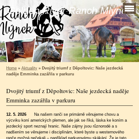
Golden River Ranch Mlýnek
Home
»
Aktuality
»
Dvojitý triumf z Děpoltovic: Naše jezdecká
naděje Emminka zazářila v parkuru
Dvojitý triumf z Děpoltovic: Naše jezdecká naděje
Emminka zazářila v parkuru
12. 5. 2026
Na našem ranči se primárně věnujeme chovu a
výcviku koní amerických plemen, ale jak se říká, láska ke koním a
jezdecký sport neznají hranic. Naše zájmy jsou různorodé a s
nadšením se věnujeme i disciplínám, které byste u westernového
ranče možná nečekali – například parkurovému skákání. Že je tato